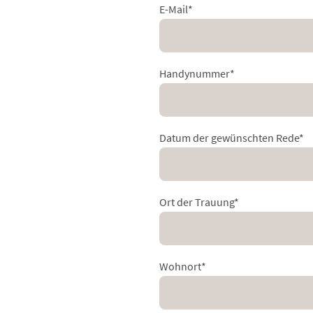
E-Mail
*
Handynummer
*
Datum der gewünschten Rede
*
Ort der Trauung
*
Wohnort
*