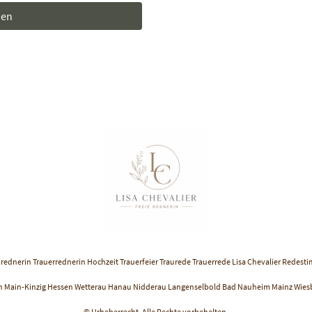
den
urednerin Trauerrednerin Hochzeit Trauerfeier Traurede Trauerrede Lisa Chevalier Rede
n Main-Kinzig Hessen Wetterau Hanau Nidderau Langenselbold Bad Nauheim Mainz Wie
© Urheberrecht. Alle Rechte vorbehalten.